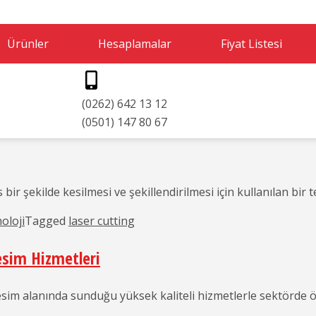
om
Ürünler
Hesaplamalar
Fiyat Listesi
(0262) 642 13 12
(0501) 147 80 67
ir şekilde kesilmesi ve şekillendirilmesi için kullanılan bir t
oloji
Tagged
laser cutting
esim Hizmetleri
kesim alanında sunduğu yüksek kaliteli hizmetlerle sektörde 