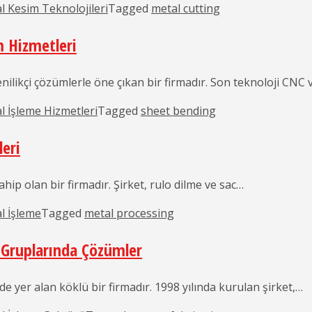
l Kesim Teknolojileri
Tagged
metal cutting
m Hizmetleri
nilikçi çözümlerle öne çıkan bir firmadır. Son teknoloji CNC 
l İşleme Hizmetleri
Tagged
sheet bending
leri
hip olan bir firmadır. Şirket, rulo dilme ve sac…
l İşleme
Tagged
metal processing
 Gruplarında Çözümler
e yer alan köklü bir firmadır. 1998 yılında kurulan şirket,…