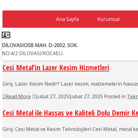
tarkannsuer@gmail.c
Ana Sayfa
Kurumsal
cesimetal.com
DİLOVASIOSB MAH. D-2002. SOK.
Articles by: tarkannsuer@gmail.com
NO:4/2 DİLOVASI/KOCAELİ.
Cesi Metal’in Lazer Kesim Hizmetleri
Giriş: Lazer Kesim Nedir? Lazer kesim, malzemelerin hassas b
Read More
Şubat 27, 2025
Şubat 27, 2025
Posted in
Tekn
Cesi Metal ile Hassas ve Kaliteli Dolu Demir K
Giriş: Cesi Metal ve Kesim Teknolojileri Cesi Metal, metal 