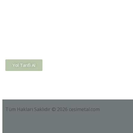
Dilovası OSB, D-2002
Sk. No:4/2,
Dilovası/Kocaeli
(0262) 642 13 12
(0501) 147 80 67
info@cesimetal.com
Yol Tarifi Al
Tüm Hakları Saklıdır © 2026 cesimetal.com