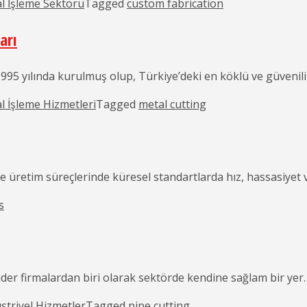
l İşleme Sektörü
Tagged
custom fabrication
arı
95 yılında kurulmuş olup, Türkiye’deki en köklü ve güvenili
l İşleme Hizmetleri
Tagged
metal cutting
̈retim süreçlerinde küresel standartlarda hız, hassasiyet v
s
ider firmalardan biri olarak sektörde kendine sağlam bir yer
striyel Hizmetler
Tagged
pipe cutting