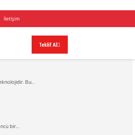
İletişim
Teklif Al
eknolojidir. Bu…
öncü bir…